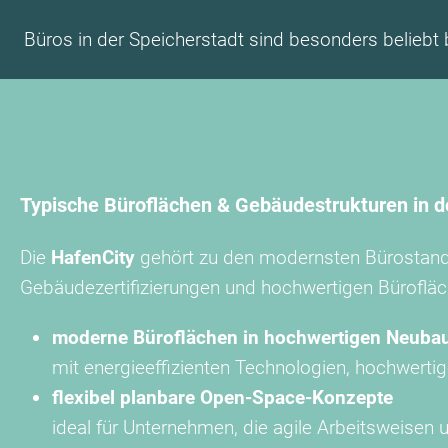
Büros in der Speicherstadt sind besonders beliebt 
Typische Büroflächen & Gebäudestrukturen in d
Die
HafenCity
gehört zu den modernsten Bürostand
Gebäudezertifizierungen und hochwertigen Bürofläche
moderne Büroflächen in hochwertigen Neuba
mit energieeffizienten Technologien, hochwerti
flexibel planbare Open-Space-Konzepte
ideal für Unternehmen, die agile Arbeitsweisen