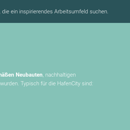
 die ein inspirierendes Arbeitsumfeld suchen.
mäßen Neubauten
, nachhaltigen
wurden. Typisch für die HafenCity sind: