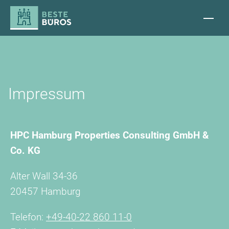
Impressum
HPC Hamburg Properties Consulting GmbH &
Co. KG
Alter Wall 34-36
20457 Hamburg
Telefon:
+49-40-22 860 11-0