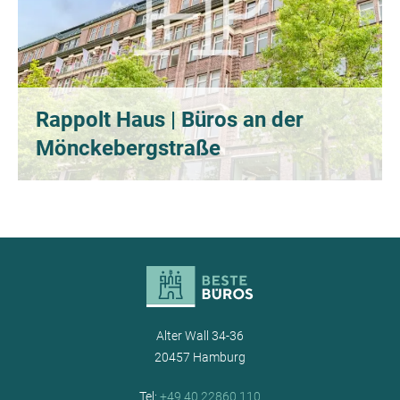
Rappolt Haus | Büros an der
Mönckebergstraße
Alter Wall 34-36
20457 Hamburg
Tel:
+49 40 22860 110