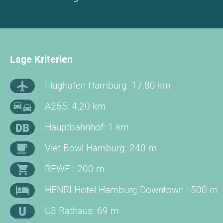
Lage Kriterien
Flughafen Hamburg: 17,80 km
A255: 4,20 km
Hauptbahnhof: 1 km
Viet Bowl Hamburg: 240 m
REWE : 200 m
HENRI Hotel Hamburg Downtown : 500 m
U3 Rathaus: 69 m