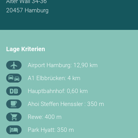
Alter Wall 34-36
20457 Hamburg
Lage Kriterien
Airport Hamburg: 12,90 km
A1 Elbbrücken: 4 km
Hauptbahnhof: 0,60 km
Ahoi Steffen Henssler : 350 m
Rewe: 400 m
Park Hyatt: 350 m