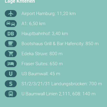
Lage Kriterien
Airport Hamburg: 11,20 km
A1: 6,50 km
Hauptbahnhof: 3,40 km
Bootshaus Grill & Bar Hafencity: 850 m
Edeka Struve: 800 m
Fraser Suites: 650 m
U3 Baumwall: 45 m
S1/2/3/21/31 Landungsbrücken: 700 m
U Baumwall Linien 2,111, 608: 140 m