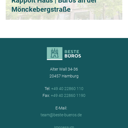
Rappolt Haus | Büros an der
Mönckebergstraße
Alter Wall 34-36
20457 Hamburg
Tel:
+49 40 22860 110
Fax:
+49 40 22860 1190
E-Mail:
team@beste-bueros.de
Impressum