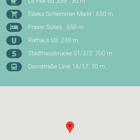
Le Plat du Jour : 30 m
Edeka Schlemmer Markt : 650 m
Fraser Suites : 650 m
Rathaus U3: 230 m
Stadthausbrücke S1/2/3: 700 m
Domstraße Linie 16/17: 70 m