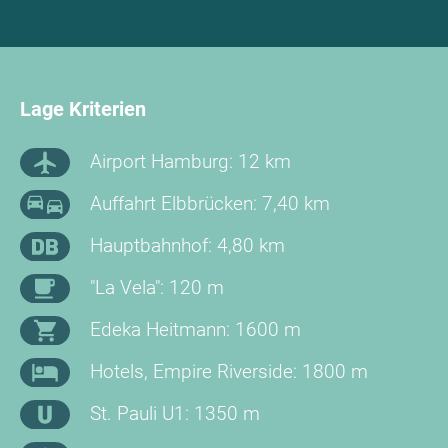
Lage Kriterien
Airport Hamburg: 12 km
Auffahrt Elbbrücken: 7,40 km
Hauptbahnhof: 4,80 km
"La Vela": 120 m
Edeka Heitmann: 1600 m
Hotels, Empire Riverside: 1800 m
St. Pauli U1: 1350 m