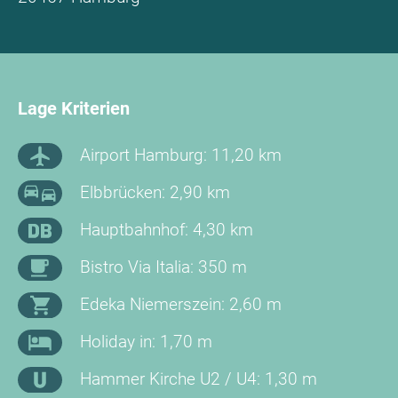
Lage Kriterien
Airport Hamburg: 11,20 km
Elbbrücken: 2,90 km
Hauptbahnhof: 4,30 km
Bistro Via Italia: 350 m
Edeka Niemerszein: 2,60 m
Holiday in: 1,70 m
Hammer Kirche U2 / U4: 1,30 m