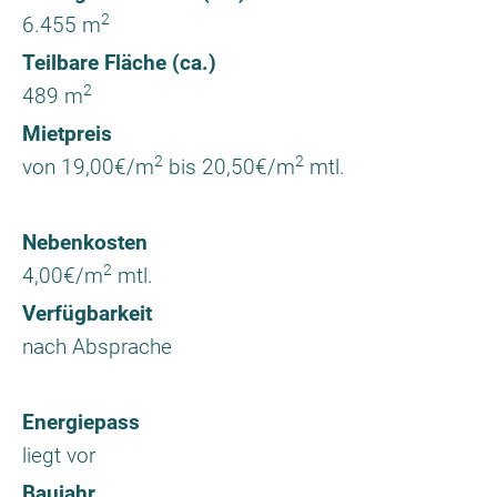
2
6.455 m
Teilbare Fläche (ca.)
2
489 m
Mietpreis
2
2
von 19,00€/m
bis 20,50€/m
mtl.
Nebenkosten
2
4,00€/m
mtl.
Verfügbarkeit
nach Absprache
Energiepass
liegt vor
Baujahr