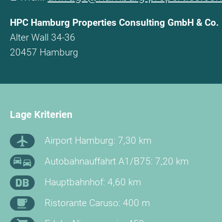
HPC Hamburg Properties Consulting GmbH & Co.
Alter Wall 34-36
20457 Hamburg
Lage Kriterien
Airport Hamburg: 7,30 km
Autobahnauffahrt A1/B75: 7,20 km
Hauptbahnhof: 4,60 km
Ristorante Caruso: 400 m